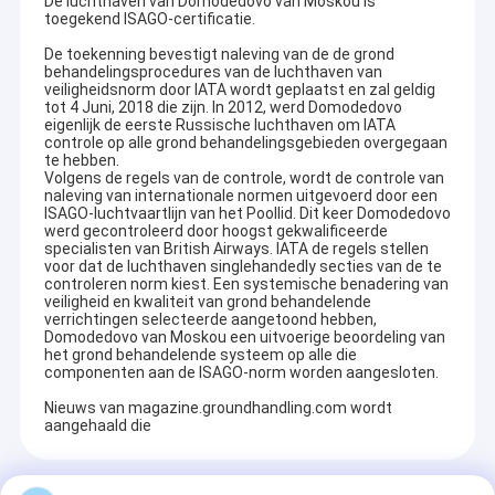
De luchthaven van Domodedovo van Moskou is
toegekend ISAGO-certificatie.
De toekenning bevestigt naleving van de de grond
behandelingsprocedures van de luchthaven van
veiligheidsnorm door IATA wordt geplaatst en zal geldig
tot 4 Juni, 2018 die zijn. In 2012, werd Domodedovo
eigenlijk de eerste Russische luchthaven om IATA
controle op alle grond behandelingsgebieden overgegaan
te hebben.
Volgens de regels van de controle, wordt de controle van
naleving van internationale normen uitgevoerd door een
ISAGO-luchtvaartlijn van het Poollid. Dit keer Domodedovo
werd gecontroleerd door hoogst gekwalificeerde
specialisten van British Airways. IATA de regels stellen
voor dat de luchthaven singlehandedly secties van de te
controleren norm kiest. Een systemische benadering van
veiligheid en kwaliteit van grond behandelende
verrichtingen selecteerde aangetoond hebben,
Domodedovo van Moskou een uitvoerige beoordeling van
het grond behandelende systeem op alle die
componenten aan de ISAGO-norm worden aangesloten.
Nieuws van magazine.groundhandling.com wordt
aangehaald die
Recommended Products