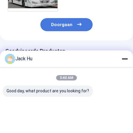
Luchthavenmateriaal
10m*2.7m*3m
Doorgaan
Geadviseerde Producten
Jack Hu
3:40 AM
Good day, what product are you looking for?
Pendel 14 Seat 6 de
De antislip Lage Bus
VIP van de de 
Bussendieselmotor
van de de Busschort
van de
van de
van het Vloertarmac
Busluchthaven
Deurluchthaven voor
met IATA Norm
bus van de de
110
configuratiel
Beste prijs
Beste prijs
Beste pri
Passagierscapaciteit
customerized