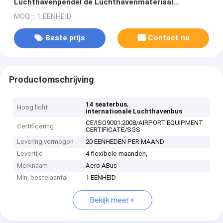
Luchthavenpendel de Luchthavenmateriaal
10m*2.7m*3m
MOQ：1 EENHEID
Beste prijs
Contact nu
Productomschrijving
,
14 seaterbus
Hoog licht
internationale Luchthavenbus
CE/ISO9001:2008/AIRPORT EQUIPMENT
Certificering
CERTIFICATE/SGS
Levering vermogen
20 EENHEDEN PER MAAND
Levertijd
4 flexibele maanden,
Merknaam
Aero ABus
Min. bestelaantal
1 EENHEID
Bekijk meer