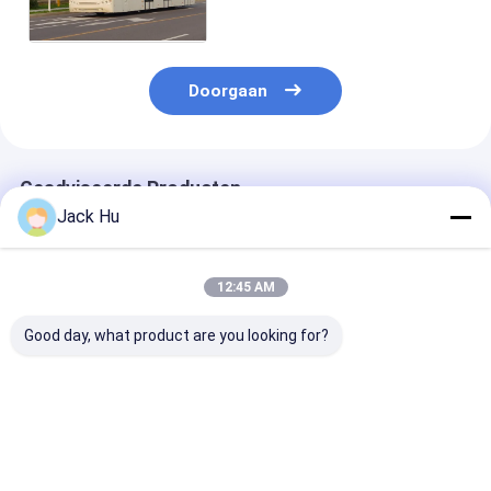
Aero met IATA Norm
Doorgaan
Geadviseerde Producten
Jack Hu
12:45 AM
Good day, what product are you looking for?
De Bus A5300 van de
Comfortabel Grote
de bus van de 
luchthavenoverdracht
de Pendelbus 5300
luchthavenove
met Grote Capaciteit
van de
van het
en Aangepaste
Capaciteitsluchthaven
aluminiumlic
Decoratie
tot 112 passagiers
met cummins
Beste prijs
Beste prijs
Beste pri
en