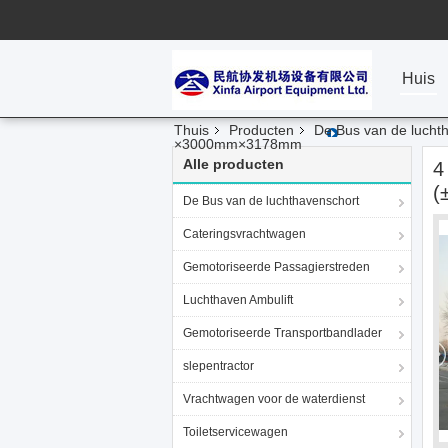
Huis
Thuis
Producten
De Bus van de lucht
×3000mm×3178mm
Alle producten
4
(
De Bus van de luchthavenschort
Cateringsvrachtwagen
Gemotoriseerde Passagierstreden
Luchthaven Ambulift
Gemotoriseerde Transportbandlader
slepentractor
Vrachtwagen voor de waterdienst
Toiletservicewagen