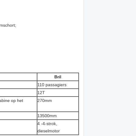
umschort;
Bril
110 passagiers
12T
abine op het
270mm
13500mm
4 -4-strok,
dieselmotor