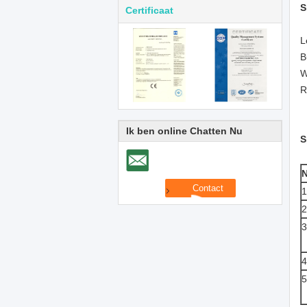
S
Certificaat
L
B
W
R
Ik ben online Chatten Nu
S
N
1
2
3
4
5