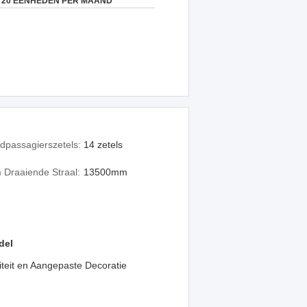
20 EENHEDEN PER MAAND
dpassagierszetels:
14 zetels
Draaiende Straal:
13500mm
del
teit en Aangepaste Decoratie