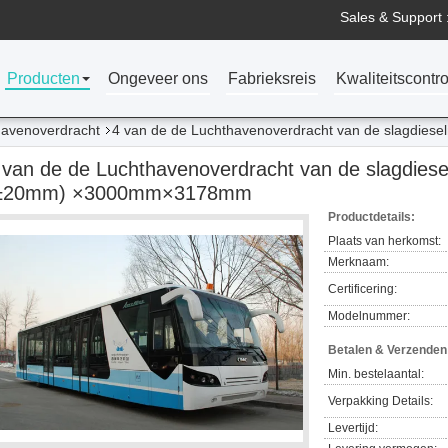
Sales & Support 
Producten
Ongeveer ons
Fabrieksreis
Kwaliteitscontro
havenoverdracht
4 van de de Luchthavenoverdracht van de slagdie
 van de de Luchthavenoverdracht van de slagdie
±20mm) ×3000mm×3178mm
Productdetails:
Plaats van herkomst:
Merknaam:
Certificering:
Modelnummer:
Betalen & Verzende
Min. bestelaantal:
Verpakking Details:
Levertijd: