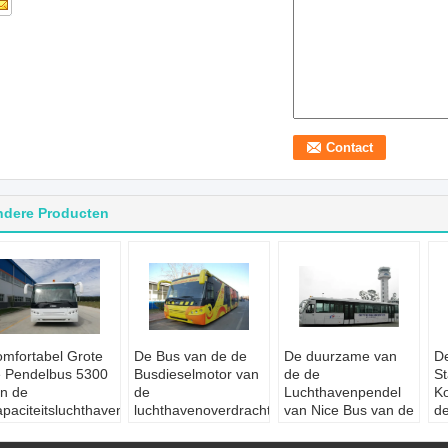
ndere Producten
mfortabel Grote
De Bus van de de
De duurzame van
De
 Pendelbus 5300
Busdieselmotor van
de de
St
n de
de
Luchthavenpendel
Ko
paciteitsluchthaven
luchthavenoverdracht
van Nice Bus van de
de
t 112 passagiers
met de Cabinedeur
de Bushelling met
Lu
oepassing:
De
A5300 van de 02
Regelbare Zetels
de