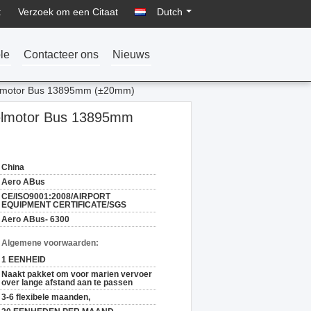
:
Verzoek om een Citaat
Dutch
le
Contacteer ons
Nieuws
selmotor Bus 13895mm (±20mm)
selmotor Bus 13895mm
China
Aero ABus
CE/ISO9001:2008/AIRPORT
EQUIPMENT CERTIFICATE/SGS
Aero ABus- 6300
n Algemene voorwaarden:
1 EENHEID
Naakt pakket om voor marien vervoer
over lange afstand aan te passen
3-6 flexibele maanden,