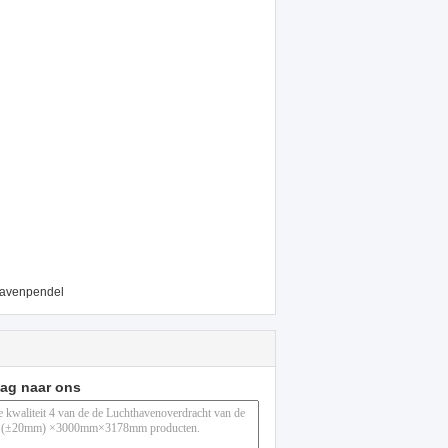
havenpendel
aag naar ons