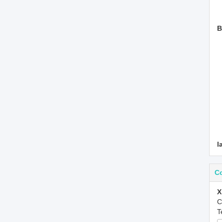
B
l
C
X
C
T