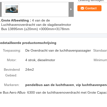
Levering vermogen:
Contact
Grote Afbeelding :
4 van de de
Luchthavenoverdracht van de slagdieselmotor
Bus 13895mm (±20mm) ×3000mm×3178mm
edetailleerde productomschrijving
Toepassing:
De Overdracht van de luchthavenpassagier
Standaar
Motor:
4 strok, dieselmotor
Minimum 
Bevindend
24m2
Gebied:
Markeren:
pendelbus aan de luchthaven
,
vip luchthavenpen
e Bus Aero ABus- 6300 van de luchthavenoverdracht met Grote Capaci