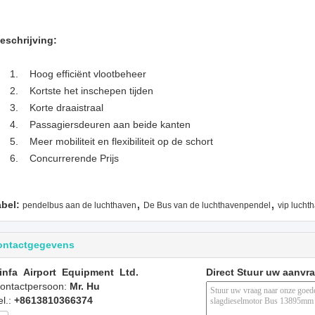
eschrijving:
1. Hoog efficiënt vlootbeheer
2. Kortste het inschepen tijden
3. Korte draaistraal
4. Passagiersdeuren aan beide kanten
5. Meer mobiliteit en flexibiliteit op de schort
6. Concurrerende Prijs
,
,
abel:
pendelbus aan de luchthaven
De Bus van de luchthavenpendel
vip lucht
ontactgegevens
infa Airport Equipment Ltd.
Direct Stuur uw aanvr
ontactpersoon:
Mr. Hu
el.:
+8613810366374