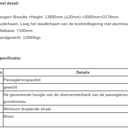
nel detail:
engte× Breedte ×Height: 13895mm (±20mm) ×3000mm×3178mm
uslichaam: Laag het staallichaam van de koolstoflegering met alumini
ielbasis: 7100mm
andgewicht: 12840kgs
pecificatie:
r.
Details
Passagierscapaciteit
gewicht
De gevarieerde hoogte van de vloervensterbank van de passagiersc
grondniveau
Minimum draaiende straal
Motor