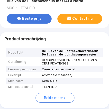
Bus van de Luchthavenbus met IATA Norm
MOQ：1 EENHEID
Beste prijs
Contact nu
Productomschrijving
,
De Bus van de luchthavenoverdracht
Hoog licht
De Bus van de luchthavenpassagier
CE/ISO9001:2008/AIRPORT EQUIPMENT
Certificering
CERTIFICATE/SGS
Levering vermogen
2 eenheden per maand
Levertijd
4 flexibele maanden,
Merknaam
Aero ABus
Min. bestelaantal
1 EENHEID
Bekijk meer