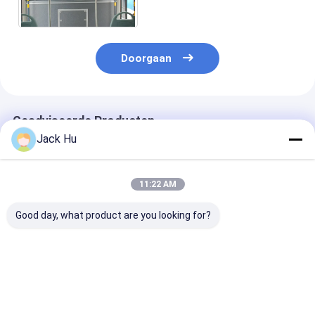
met IATA Norm
Doorgaan
Geadviseerde Producten
Jack Hu
11:22 AM
Good day, what product are you looking for?
Grote van de de
Duurzaam de
van het de
Schortbus van de
Luchthavenmateriaal
Luchthavenma
Capaciteitsluchthaven
van 12250kg Xinfa
van 118kW 20
de Luchthavenvip
met de
Xinfa de Scho
Bus
Airconditioning van
met
Beste prijs
Beste prijs
Beste pri
13650mm×2700mm×3178mm
THERMOKING S30
Aluminiumsch