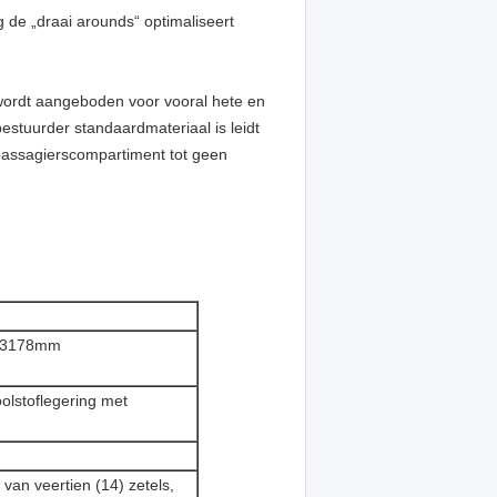
g de „draai arounds“ optimaliseert
wordt aangeboden voor vooral hete en
bestuurder standaardmateriaal is leidt
 passagierscompartiment tot geen
×3178mm
olstoflegering met
van veertien (14) zetels,