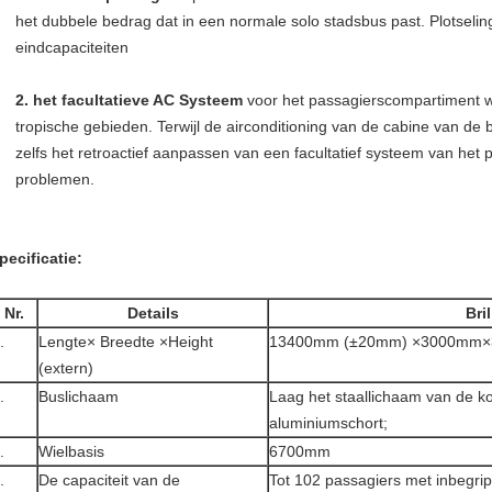
het dubbele bedrag dat in een normale solo stadsbus past. Plotselin
eindcapaciteiten
2. het facultatieve AC Systeem
voor het passagierscompartiment 
tropische gebieden. Terwijl de airconditioning van de cabine van de 
zelfs het retroactief aanpassen van een facultatief systeem van het
problemen.
pecificatie:
Nr.
Details
Bril
.
Lengte× Breedte ×Height
13400mm (±20mm) ×3000mm
(extern)
.
Buslichaam
Laag het staallichaam van de ko
aluminiumschort;
.
Wielbasis
6700mm
.
De capaciteit van de
Tot 102 passagiers met inbegrip 