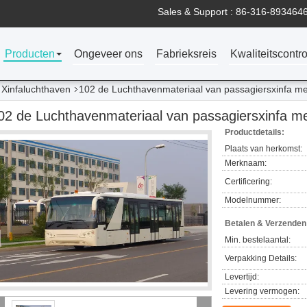
Sales & Support :
86-316-893464
Producten
Ongeveer ons
Fabrieksreis
Kwaliteitscontro
 Xinfaluchthaven
102 de Luchthavenmateriaal van passagiersxinfa m
02 de Luchthavenmateriaal van passagiersxinfa 
Productdetails:
Plaats van herkomst:
Merknaam:
Certificering:
Modelnummer:
Betalen & Verzende
Min. bestelaantal:
Verpakking Details:
Levertijd:
Levering vermogen: