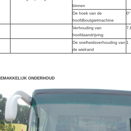
binnen
De hoek van de
0°
hoofdboutgietmachine
Verhouding van
7,
hoofdaandrijving:
De snelheidsverhouding van
1
de wielrand
EMAKKELIJK ONDERHOUD