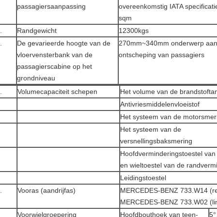
passagiersaanpassing
overeenkomstig IATA specificatie
sqm
.
Randgewicht
12300kgs
.
De gevarieerde hoogte van de
270mm~340mm onderwerp aan i
vloervensterbank van de
ontscheping van passagiers
passagierscabine op het
grondniveau
.
Volumecapaciteit schepen
Het volume van de brandstofta
Antivriesmiddelenvloeistof
Het systeem van de motorsmer
Het systeem van de
versnellingsbaksmering
Hoofdverminderingstoestel van
en wieltoestel van de randverm
Leidingstoestel
.
Vooras (aandrijfas)
MERCEDES-BENZ 733.W14 (rech
MERCEDES-BENZ 733.W02 (link
Voorwielgroepering
Hoofdbouthoek van teen-
5°