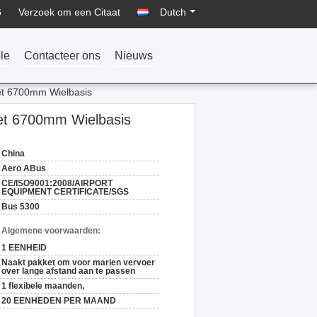
6
Verzoek om een Citaat
Dutch
le
Contacteer ons
Nieuws
et 6700mm Wielbasis
met 6700mm Wielbasis
China
Aero ABus
CE/ISO9001:2008/AIRPORT
EQUIPMENT CERTIFICATE/SGS
Bus 5300
n Algemene voorwaarden:
1 EENHEID
Naakt pakket om voor marien vervoer
over lange afstand aan te passen
1 flexibele maanden,
20 EENHEDEN PER MAAND