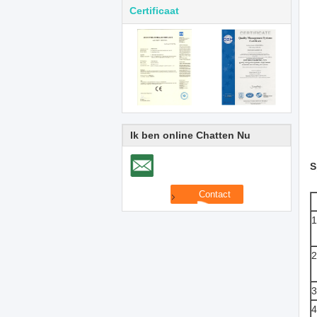
Certificaat
Ik ben online Chatten Nu
S
1
2
3
4