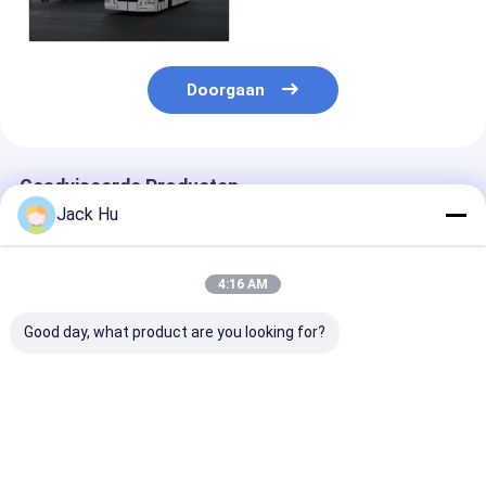
Batterij
Doorgaan
Geadviseerde Producten
Jack Hu
4:16 AM
Good day, what product are you looking for?
Van de de
Van de de
Grote Capacite
Motorluchthaven
Hellingsbus van de
Kleine het Dra
van pendelcummins
luchthavenoverdracht
Schortbus van
de Schortbus 22
de Schort Kleine
Straalluchtha
Bevindend Gebied
Draaiende Straal
Beste prijs
Beste prijs
Beste pri