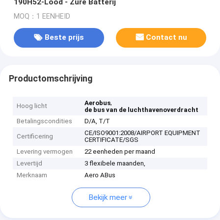
190H52-Lood - Zure Batterij
MOQ：1 EENHEID
Beste prijs
Contact nu
Productomschrijving
,
Aerobus
Hoog licht
de bus van de luchthavenoverdracht
Betalingscondities
D/A, T/T
CE/ISO9001:2008/AIRPORT EQUIPMENT
Certificering
CERTIFICATE/SGS
Levering vermogen
22 eenheden per maand
Levertijd
3 flexibele maanden,
Merknaam
Aero ABus
Bekijk meer