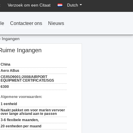
:
Verzoek om een Citaat
Dutch
le
Contacteer ons
Nieuws
e Ingangen
 Ruime Ingangen
China
Aero ABus
CE/ISO9001:2008/AIRPORT
EQUIPMENT CERTIFICATE/SGS
6300
n Algemene voorwaarden:
1 eenheid
Naakt pakket om voor marien vervoer
over lange afstand aan te passen
3-6 flexibele maanden,
20 eenheden per maand