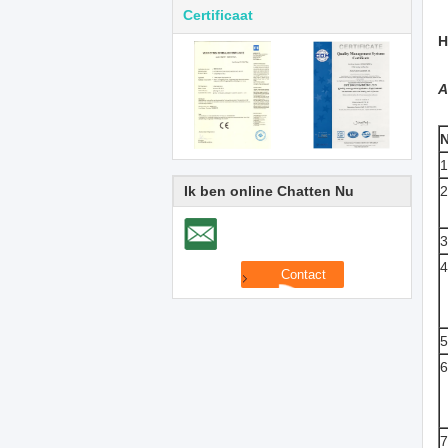
Certificaat
H
A
N
1
Ik ben online Chatten Nu
2
3
4
5
6
7