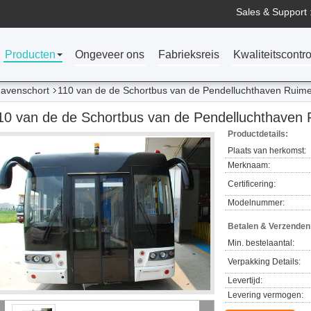
Sales & Support 
Producten
Ongeveer ons
Fabrieksreis
Kwaliteitscontro
havenschort
110 van de de Schortbus van de Pendelluchthaven Ruim
10 van de de Schortbus van de Pendelluchthaven
Productdetails:
Plaats van herkomst:
Merknaam:
Certificering:
Modelnummer:
Betalen & Verzende
Min. bestelaantal:
Verpakking Details:
Levertijd:
Levering vermogen: