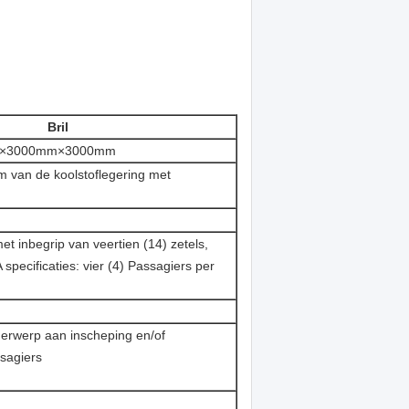
Bril
 ×3000mm×3000mm
m van de koolstoflegering met
et inbegrip van veertien (14) zetels,
specificaties: vier (4) Passagiers per
werp aan inscheping en/of
sagiers