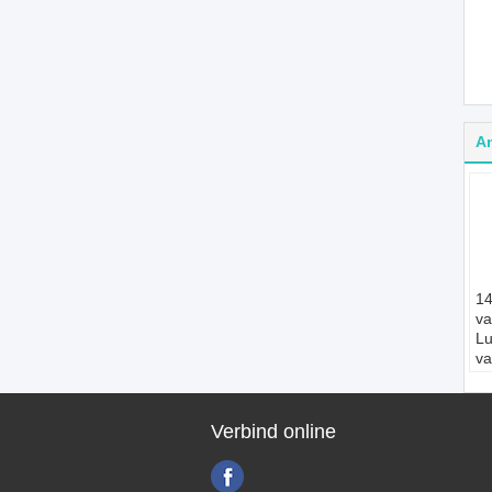
A
14
va
Lu
va
Pa
T
Lu
Verbind online
St
Aa
M