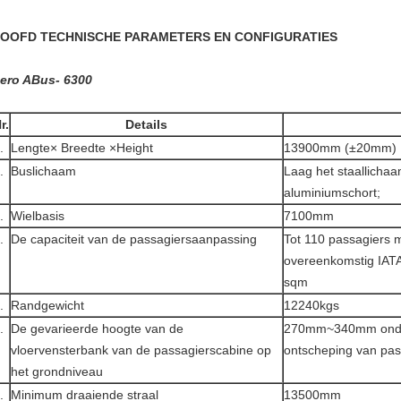
OOFD TECHNISCHE PARAMETERS EN CONFIGURATIES
ero ABus- 6300
r.
Details
.
Lengte× Breedte ×Height
13900mm (±20mm)
.
Buslichaam
Laag het staallichaa
aluminiumschort;
.
Wielbasis
7100mm
.
De capaciteit van de passagiersaanpassing
Tot 110 passagiers m
overeenkomstig IATA 
sqm
.
Randgewicht
12240kgs
.
De gevarieerde hoogte van de
270mm~340mm onder
vloervensterbank van de passagierscabine op
ontscheping van pas
het grondniveau
.
Minimum draaiende straal
13500mm