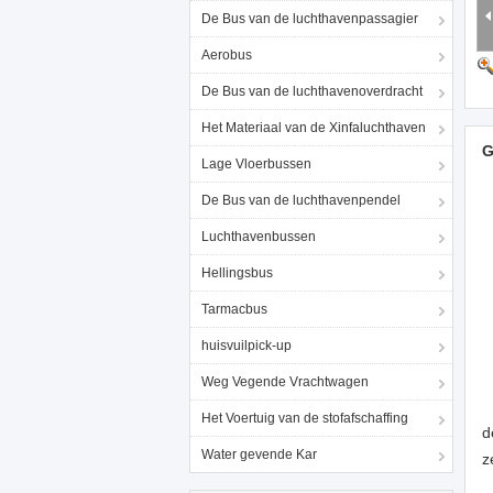
De Bus van de luchthavenpassagier
Aerobus
De Bus van de luchthavenoverdracht
Het Materiaal van de Xinfaluchthaven
G
Lage Vloerbussen
De Bus van de luchthavenpendel
Luchthavenbussen
Hellingsbus
Tarmacbus
huisvuilpick-up
Weg Vegende Vrachtwagen
Het Voertuig van de stofafschaffing
d
Water gevende Kar
z