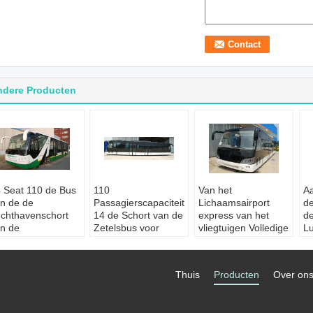
ndere Producten
 Seat 110 de Bus
110
Van het
A
n de de
Passagierscapaciteit
Lichaamsairport
de
chthavenschort
14 de Schort van de
express van het
d
n de
Zetelsbus voor
vliegtuigen Volledige
Lu
ssagierscapaciteit
Luchthaven
Aluminium de
he
oepassing:
Toepassing:
De
Pendelbus
Ca
chthavenmateriaal
pendel van de
Toepassing:
De
S
Thuis
Producten
Over on
andaardpassagierszetels:
luchthavenpassagier
pendel van de
C
ngepast
Standaardpassagierszetels:
luchthavenpassagier
M
otor:
Cummins
14 zetels
Standaardpassagierszet
B