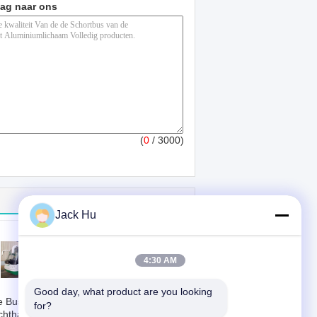
aag naar ons
(
0
/ 3000)
Jack Hu
4:30 AM
Good day, what product are you looking 
 Bus van het
Volledige het
for?
chthaventarmac,
Tarmacbus For