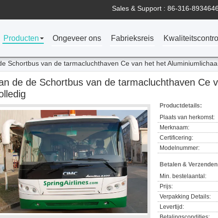
Sales & Support :
86-316-893464
Producten
Ongeveer ons
Fabrieksreis
Kwaliteitscontro
de Schortbus van de tarmacluchthaven Ce van het het Aluminiumlichaa
an de de Schortbus van de tarmacluchthaven Ce v
olledig
Productdetails:
Plaats van herkomst:
Merknaam:
Certificering:
Modelnummer:
Betalen & Verzende
Min. bestelaantal:
Prijs:
Verpakking Details:
Levertijd:
Betalingscondities: