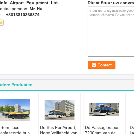
infa Airport Equipment Ltd.
Direct Stuur uw aanvr
ontactpersoon:
Mr. Hu
el.:
+8613810366374
ndere Producten
rtom, luxe
De Bus For Airport,
De Passagiersbus
De
asfalteerde bus,
Hoge Veiligheid van
7200mm van de
lu