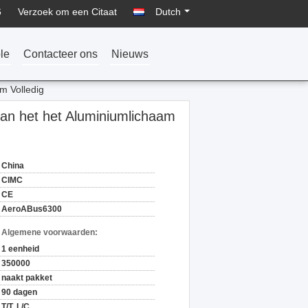
6
Verzoek om een Citaat
Dutch
le
Contacteer ons
Nieuws
m Volledig
an het het Aluminiumlichaam
China
CIMC
CE
AeroABus6300
n Algemene voorwaarden:
1 eenheid
350000
naakt pakket
90 dagen
T/T, L/C