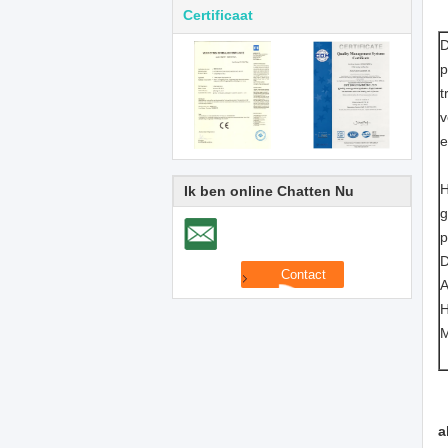
Certificaat
D
p
t
v
e
H
Ik ben online Chatten Nu
g
p
D
A
H
M
a