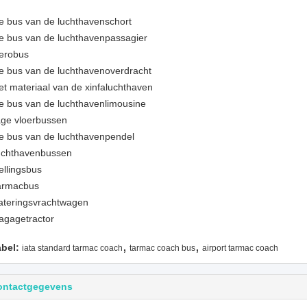
e bus van de luchthavenschort
e bus van de luchthavenpassagier
erobus
e bus van de luchthavenoverdracht
et materiaal van de xinfaluchthaven
e bus van de luchthavenlimousine
age vloerbussen
e bus van de luchthavenpendel
uchthavenbussen
ellingsbus
armacbus
ateringsvrachtwagen
agagetractor
,
,
abel:
iata standard tarmac coach
tarmac coach bus
airport tarmac coach
ontactgegevens