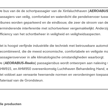
e bus van de de schortpassagier van de Xinfaluchthaven (
AEROABUS
assagiers van veilig, comfortabel en waterdicht die pendelvervoer tusse
ribunes worden geparkeerd en de eindbouw, die zeer de stroom van de
erminderende interferentie met schortverkeer vergemakkelijkt. Anderzij
fficiency van het schortbeheer in veiligheid en veiligheidsaspecten.
et is hoogst verfijnde industriële die techniek met betrouwbare automo
ecombineerd, die de meest economische, comfortabele en veiligste ma
assagiersvervoer in alle klimatologische omstandigheden waarborgt.
e (
AEORABUS-Reeks
) passagiersbus wordt ontworpen aan nalevin
HM915, en AHM950 overeenkomstig Luchthaven Behandeling Hand, effi
et voldoet aan verwante heersende normen en verordeningen toepassel
ateriaal van de Grondsteun.
lle producten