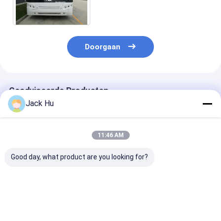
passagier status
Doorgaan
Geadviseerde Producten
Jack Hu
11:46 AM
Good day, what product are you looking for?
51 passagier 4 van
De duurzame van de
Bus 13 van de
de de
de Stadsluchthaven
luchthavenlim
Luchthavenlimousine
van de
Seater-Bus me
van de
Aluminiumschort de
Airconditionin
Slagdieselmotor de
Pendelluchthaven
THERMOKING 
Beste prijs
Beste prijs
Beste pri