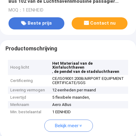
Bus 102 van de Luchthavenlimousine passagier
status
MOQ：1 EENHEID
Beste prijs
Contact nu
Productomschrijving
Het Materiaal van de
Hoog licht
Xinfaluchthaven
,
de pendel van de stadsluchthaven
CE/ISO9001:2008/AIRPORT EQUIPMENT
Certificering
CERTIFICATE/SGS
Levering vermogen
12 eenheden per maand
Levertijd
5 flexibele maanden,
Merknaam
Aero ABus
Min. bestelaantal
1 EENHEID
Bekijk meer