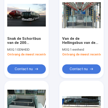
Snak de Schortbus
Van de de
van de 200
Hellingsbus van de
Literluchthaven met
luchthavenoverdracht
MOQ:
1 EENHEID
MOQ:
1 eenheid
190H52-Lood - Zure
de Schort Kleine
Ontvang de meest recente Prijs
Ontvang de meest recente Prij
Batterij
Draaiende Straal
Contact nu
Contact nu
Huis
Producten
Ongeveer ons