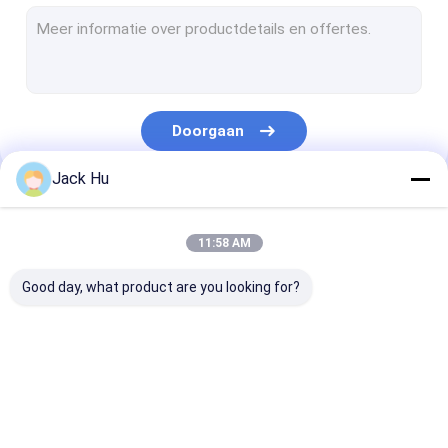
Gemotoriseerde Transportbandlader
slepentractor
Vrachtwagen voor de waterdienst
Doorgaan
Toiletservicewagen
Jack Hu
De Bus van de luchthavenpassagier
Onze Categorieën
Aerobus
11:58 AM
De Bus van de luchthavenoverdracht
Good day, what product are you looking for?
Het Materiaal van de Xinfaluchthaven
Lage Vloerbussen
De Bus van de
Cateringsvrachtwagen
Gemotoriseer
De Bus van de luchthavenpendel
luchthavenschort
Passagierstre