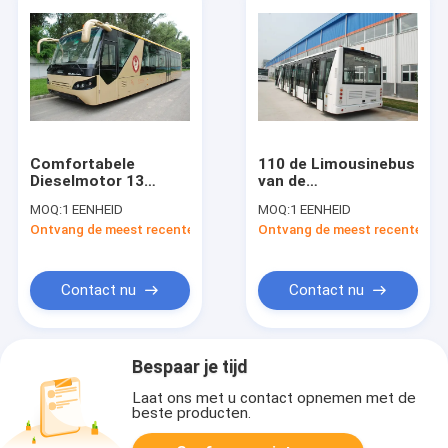
Comfortabele
110 de Limousinebus
Dieselmotor 13
van de
Seater-de Bus van de
passagiersluchthaven,
MOQ:
1 EENHEID
MOQ:
1 EENHEID
Luchthavenschort
4 de
Ontvang de meest recente Prijs
Ontvang de meest recente Prij
met
Luchthavenbussen
Aluminiumschort
van de
Slagdieselmotor
Contact nu
Contact nu
Bespaar je tijd
Laat ons met u contact opnemen met de
beste producten.