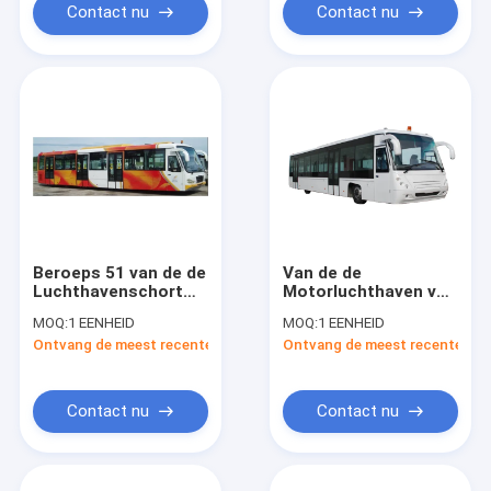
met PPG-het
Contact nu
Contact nu
Schilderen
Beroeps 51 van de de
Van de de
Luchthavenschort
Motorluchthaven van
van het Passagiers
pendelcummins de
MOQ:
1 EENHEID
MOQ:
1 EENHEID
Smalle Lichaam Bus
Schortbus 22
Ontvang de meest recente Prijs
Ontvang de meest recente Prij
10600mm×2700mm×3170mm
Bevindend Gebied
Contact nu
Contact nu