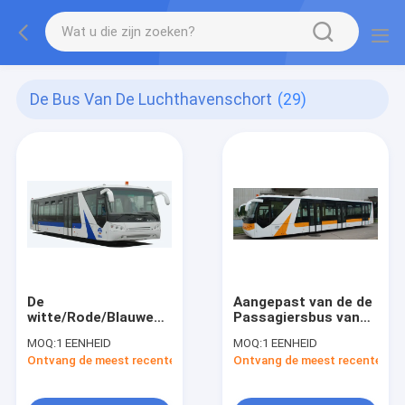
De Bus Van De Luchthavenschort
(29)
De
Aangepast van de de
witte/Rode/Blauwe
Passagiersbus van
14 Seater Bus van de
de 77
MOQ:
1 EENHEID
MOQ:
1 EENHEID
de Bus
Passagiersluchthaven
Ontvang de meest recente Prijs
Ontvang de meest recente Prij
Juiste/Linkeraandrijving
de
van de
Luchthavenmateriaal
Luchthavenschort
van Xinfa