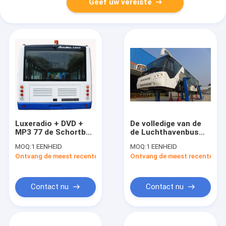
Geef uw vereiste
Luxeradio + DVD +
De volledige van de
MP3 77 de Schortbus
de Luchthavenbus
van de
van het
MOQ:
1 EENHEID
MOQ:
1 EENHEID
Passagiersluchthaven
Aluminiumlichaam
Ontvang de meest recente Prijs
Ontvang de meest recente Prij
met 7100mm
Internationale Bus
Wielbasis
van Aero met IATA
Norm
Contact nu
Contact nu