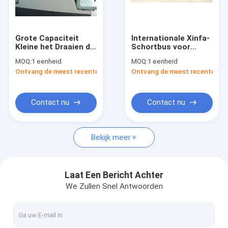
Fabrieksreis
Kwaliteitscontrole
Grote Capaciteit
Internationale Xinfa-
Kleine het Draaien de
Schortbus voor
Contacteer ons
Schortbus van de
Luchthavenvervoer
MOQ:
1 eenheid
MOQ:
1 eenheid
Straalluchthaven
Ontvang de meest recente Prijs
Ontvang de meest recente Prij
Nieuws
Verzoek om een Citaat
Contact nu
Contact nu
Bekijk meer
De Bus van de luchthavenschort
Cateringsvrachtwagen
Laat Een Bericht Achter
We Zullen Snel Antwoorden
Gemotoriseerde Passagierstreden
Luchthaven Ambulift