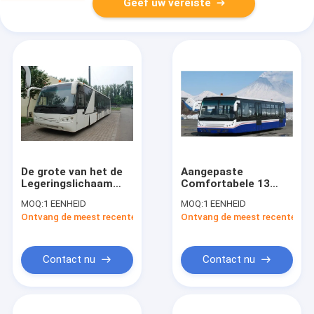
Geef uw vereiste
De grote van het de
Aangepaste
Legeringslichaam
Comfortabele 13
van de Capaciteits
Seat Bus
MOQ:
1 EENHEID
MOQ:
1 EENHEID
Lage Koolstof van de
13m×2.7m×3m van de
Ontvang de meest recente Prijs
Ontvang de meest recente Prij
de
Luchthavenpassagier
Luchthavenpassagier
Bus van de de
Bushelling DC24V
Contact nu
Contact nu
240W