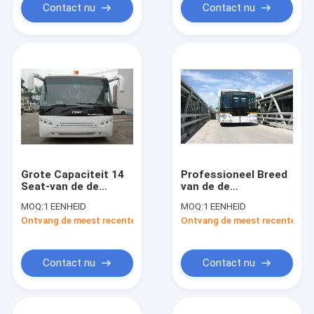
Contact nu
Contact nu
Grote Capaciteit 14
Professioneel Breed
Seat-van de de
van de de
Luchthavenlimousine
Busluchthaven van
MOQ:
1 EENHEID
MOQ:
1 EENHEID
van de Tarmacbus
het Lichaamstarmac
Ontvang de meest recente Prijs
Ontvang de meest recente Prij
van het de Buswiel
van de de Schortbus
Basis 7100mm
12250kgs de
Randgewicht
Contact nu
Contact nu