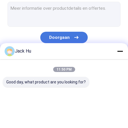
Gemotoriseerde Transportbandlader
slepentractor
Vrachtwagen voor de waterdienst
Doorgaan
Toiletservicewagen
Jack Hu
De Bus van de luchthavenpassagier
Onze Categorieën
Aerobus
11:50 PM
De Bus van de luchthavenoverdracht
Good day, what product are you looking for?
Het Materiaal van de Xinfaluchthaven
Lage Vloerbussen
De Bus van de
Cateringsvrachtwagen
Gemotoriseer
De Bus van de luchthavenpendel
luchthavenschort
Passagierstre