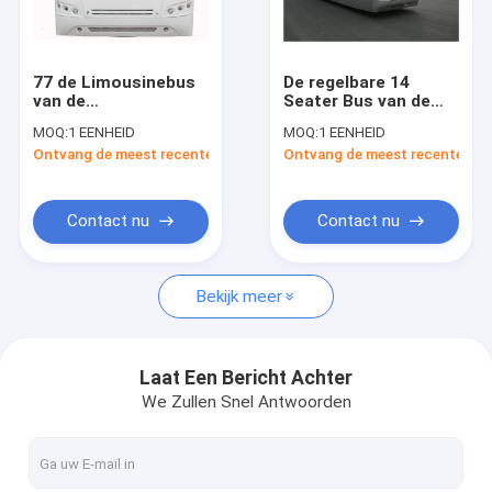
Fabrieksreis
Kwaliteitscontrole
77 de Limousinebus
De regelbare 14
van de
Seater Bus van de
Contacteer ons
passagiersluchthaven
Luchthavenlimousine,
MOQ:
1 EENHEID
MOQ:
1 EENHEID
met 4 Pneumatische
de Lage van het het
Ontvang de meest recente Prijs
Ontvang de meest recente Prij
Dubbele
Staallichaam van de
Nieuws
Openingsdeuren
Koolstoflegering Bus
van Aero
Verzoek om een Citaat
Contact nu
Contact nu
Bekijk meer
De Bus van de luchthavenschort
Cateringsvrachtwagen
Laat Een Bericht Achter
We Zullen Snel Antwoorden
Gemotoriseerde Passagierstreden
Luchthaven Ambulift