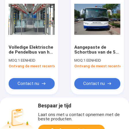
Volledige Elektrische
Aangepaste de
de Pendelbus van het
Schortbus van de 51
Aluminiumlichaam
Passagiersluchthaven,
MOQ:
1 EENHEID
MOQ:
1 EENHEID
aan de Bus van de
de Kleine het Draaien
Ontvang de meest recente Prijs
Ontvang de meest recente Prij
Luchthavenschort
Bus van de
Straalluchthaven
Contact nu
Contact nu
Bespaar je tijd
Laat ons met u contact opnemen met de
beste producten.