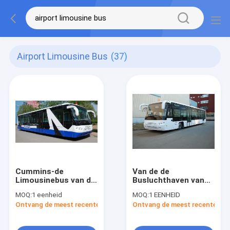
Airport Limousine Bus
(37)
Cummins-de
Van de de
Limousinebus van de
Busluchthaven van
Motorluchthaven
dieselmotor
MOQ:
1 eenheid
MOQ:
1 EENHEID
Gelijkwaardig aan
Regelbare Seat Aero
Ontvang de meest recente Prijs
Ontvang de meest recente Prij
Cobus 2700s
de Limousinebus
12300kgs