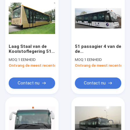
Laag Staal van de
51 passagier 4 van de
Koolstoflegering 51
de
de Schortbus van de
Luchthavenlimousine
MOQ:
1 EENHEID
MOQ:
1 EENHEID
Passagiersluchthaven,
van de
Ontvang de meest recente Prijs
Ontvang de meest recente Prij
4 Strok
Slagdieselmotor de
Dieselmotorbus
Bus kg-B4270
Contact nu
Contact nu
Huis
Producten
Ongeveer ons