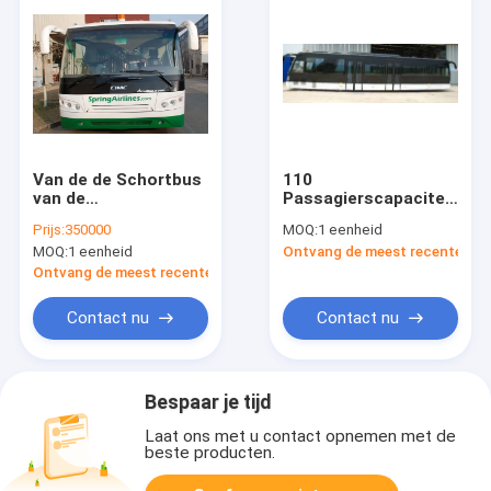
Van de de Schortbus
110
van de
Passagierscapaciteit
tarmacluchthaven Ce
14 de Schort van de
Prijs:
350000
MOQ:
1 eenheid
van het het
Zetelsbus voor
MOQ:
1 eenheid
Ontvang de meest recente Prij
Aluminiumlichaam
Luchthaven
Volledig
Ontvang de meest recente Prijs
Contact nu
Contact nu
Bespaar je tijd
Laat ons met u contact opnemen met de
beste producten.