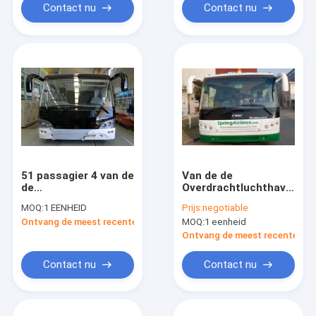
Contact nu
Contact nu
51 passagier 4 van de
Van de de
de
Overdrachtluchthaven
Luchthavenlimousine
van de zes
MOQ:
1 EENHEID
Prijs:
negotiable
van de
Deurdieselmotor de
Ontvang de meest recente Prijs
MOQ:
1 eenheid
Slagdieselmotor Bus
Schortbus
4 deuren 2.7m
Ontvang de meest recente Prij
breedte minibus
Contact nu
Contact nu