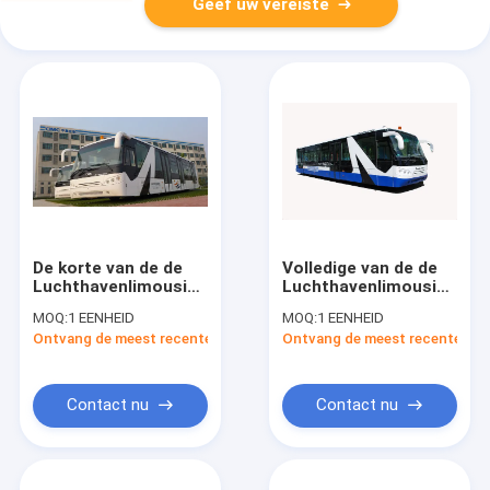
Geef uw vereiste
De korte van de de
Volledige van de de
Luchthavenlimousine
Luchthavenlimousine
van de Draaistraal
van het
MOQ:
1 EENHEID
MOQ:
1 EENHEID
Bus van de Busaero
Aluminiumlichaam
Ontvang de meest recente Prijs
Ontvang de meest recente Prij
gelijkwaardig aan
Bus 13895mm
Neoplan-bus
(±20mm)
×3000mm×3178mm
Contact nu
Contact nu