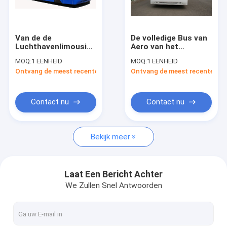
Fabrieksreis
Kwaliteitscontrole
Van de de
De volledige Bus van
Luchthavenlimousine
Aero van het
Contacteer ons
van het
Aluminiumlichaam,
MOQ:
1 EENHEID
MOQ:
1 EENHEID
aluminiumlichaam
14 Seater
Ontvang de meest recente Prijs
Ontvang de meest recente Prij
Bus
Juiste/Linkeraandrijving
Nieuws
10600mm×2700mm×3170mm
Verzoek om een Citaat
Contact nu
Contact nu
Bekijk meer
De Bus van de luchthavenschort
Cateringsvrachtwagen
Laat Een Bericht Achter
We Zullen Snel Antwoorden
Gemotoriseerde Passagierstreden
Luchthaven Ambulift