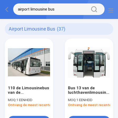
Airport Limousine Bus
(37)
110 de Limousinebus
Bus 13 van de
van de
luchthavenlimousine
passagiersluchthaven,
Seater-Bus met de
MOQ:
1 EENHEID
MOQ:
1 EENHEID
4 de
Airconditioning van
Ontvang de meest recente Prijs
Ontvang de meest recente Prij
Luchthavenbussen
THERMOKING S30
van de
Slagdieselmotor