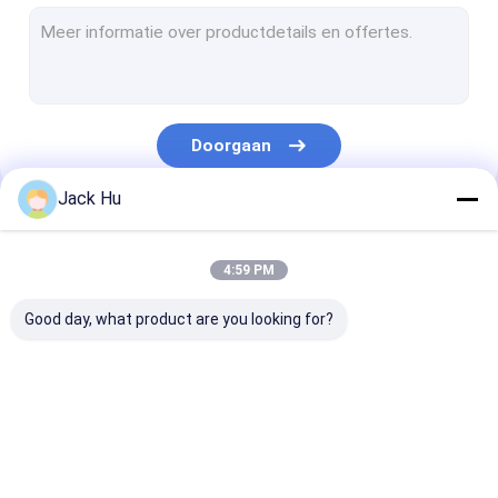
Gemotoriseerde Transportbandlader
slepentractor
Vrachtwagen voor de waterdienst
Doorgaan
Toiletservicewagen
Jack Hu
De Bus van de luchthavenpassagier
Onze Categorieën
Aerobus
4:59 PM
De Bus van de luchthavenoverdracht
Good day, what product are you looking for?
Het Materiaal van de Xinfaluchthaven
Lage Vloerbussen
De Bus van de
Cateringsvrachtwagen
Gemotoriseer
De Bus van de luchthavenpendel
luchthavenschort
Passagierstre