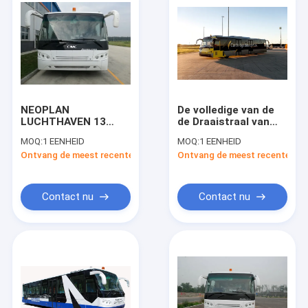
NEOPLAN
De volledige van de
LUCHTHAVEN 13
de Draaistraal van
seaterbus, Duurzame
het
MOQ:
1 EENHEID
MOQ:
1 EENHEID
Bus 102 van de
Aluminiumlichaam
Ontvang de meest recente Prijs
Ontvang de meest recente Prij
Luchthavenlimousine
Korte van de de
passagier status
Luchthavenlimousine
Bus van de Busaero
Contact nu
Contact nu
Huis
Producten
Ongeveer ons