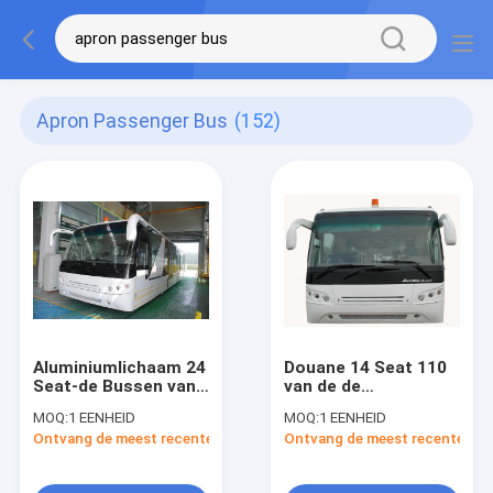
Apron Passenger Bus
(152)
Aluminiumlichaam 24
Douane 14 Seat 110
Seat-de Bussen van
van de de
de
Passagiersbus van
MOQ:
1 EENHEID
MOQ:
1 EENHEID
Luchthavenpendel,
de
Ontvang de meest recente Prijs
Ontvang de meest recente Prij
de Bus van de 4
Passagiersluchthaven
Slagdieselmotor
Draaiende Straal
13500mm