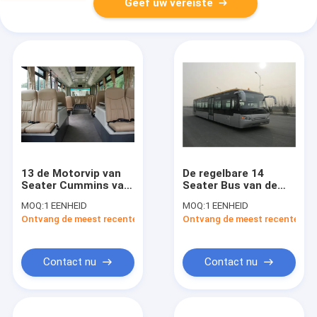
Geef uw vereiste
13 de Motorvip van
De regelbare 14
Seater Cummins van
Seater Bus van de
de de Busluxe van de
Luchthavenlimousine,
MOQ:
1 EENHEID
MOQ:
1 EENHEID
Luchthavenpendel de
de Lage van het het
Ontvang de meest recente Prijs
Ontvang de meest recente Prij
Busbus
Staallichaam van de
Koolstoflegering Bus
van Aero
Contact nu
Contact nu