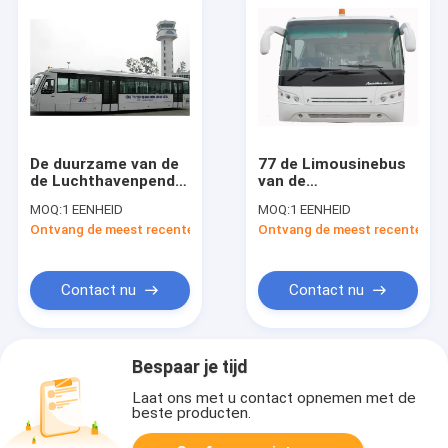
De duurzame van de
77 de Limousinebus
de Luchthavenpendel
van de
van Nice Bus van de
passagiersluchthaven
MOQ:
1 EENHEID
MOQ:
1 EENHEID
de Bushelling met
met 4 Pneumatische
Ontvang de meest recente Prijs
Ontvang de meest recente Prij
Regelbare Zetels
Dubbele
Openingsdeuren
Contact nu
Contact nu
Bespaar je tijd
Laat ons met u contact opnemen met de
beste producten.