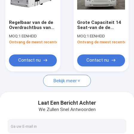
Fabrieksreis
Kwaliteitscontrole
Regelbaar van de de
Grote Capaciteit 14
Overdrachtbus van
Seat-van de de
Contacteer ons
de Zetelsluchthaven
Luchthavenlimousine
MOQ:
1 EENHEID
MOQ:
1 EENHEID
de
van de Tarmacbus
Ontvang de meest recente Prijs
Ontvang de meest recente Prij
Luchthavenmateriaal
van het de Buswiel
Nieuws
van Xinfa voor
Basis 7100mm
Passagier 77
Verzoek om een Citaat
Contact nu
Contact nu
Bekijk meer
De Bus van de luchthavenschort
Cateringsvrachtwagen
Laat Een Bericht Achter
We Zullen Snel Antwoorden
Gemotoriseerde Passagierstreden
Luchthaven Ambulift