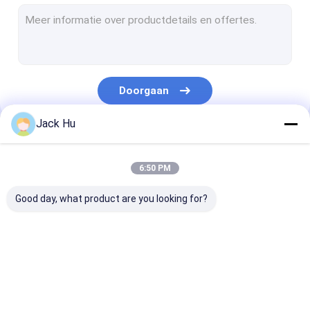
Gemotoriseerde Transportbandlader
slepentractor
Vrachtwagen voor de waterdienst
Doorgaan
Toiletservicewagen
Jack Hu
De Bus van de luchthavenpassagier
Onze Categorieën
Aerobus
6:50 PM
De Bus van de luchthavenoverdracht
Good day, what product are you looking for?
Het Materiaal van de Xinfaluchthaven
Lage Vloerbussen
De Bus van de
Cateringsvrachtwagen
Gemotoriseer
De Bus van de luchthavenpendel
luchthavenschort
Passagierstre