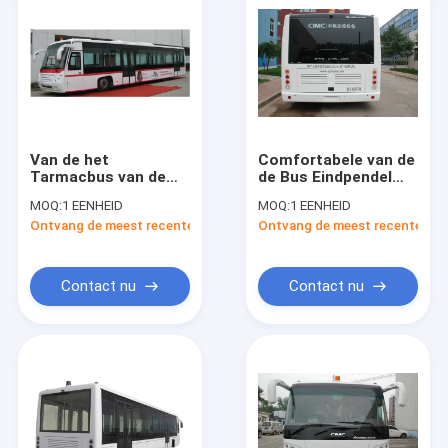
Van de het
Comfortabele van de
Tarmacbus van de
de Bus Eindpendel
aluminiumschort de
van 13 Zetelsaero de
MOQ:
1 EENHEID
MOQ:
1 EENHEID
Pendelbus aan
Bus Draaiende Straal
Ontvang de meest recente Prijs
Ontvang de meest recente Prij
Luchthaven
<9200mm
13m×3m×3m
Contact nu
Contact nu
Huis
Producten
Ongeveer ons