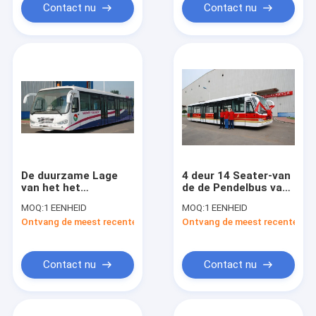
Contact nu
Contact nu
De duurzame Lage
4 deur 14 Seater-van
van het het
de de Pendelbus van
Staallichaam van de
de Luchthavenbus
MOQ:
1 EENHEID
MOQ:
1 EENHEID
Koolstoflegering Bus
het Eind Efficiënte
Ontvang de meest recente Prijs
Ontvang de meest recente Prij
van de de
Bevindende Gebied
Luchthavenpendel
22m2
van Nice met
Thermisch
Contact nu
Contact nu
Koningsac Systeem