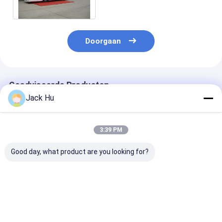
Passagier 14 Seat-
Hellingsbus
Doorgaan
Geadviseerde Producten
Jack Hu
3:39 PM
Good day, what product are you looking for?
De Bus A5300 van de
Comfortabel Grote
de bus van de 
luchthavenoverdracht
de Pendelbus 5300
luchthavenove
met Grote Capaciteit
van de
van het
en Aangepaste
Capaciteitsluchthaven
aluminiumlic
Decoratie
tot 112 passagiers
met cummins
Beste prijs
Beste prijs
Beste pri
en