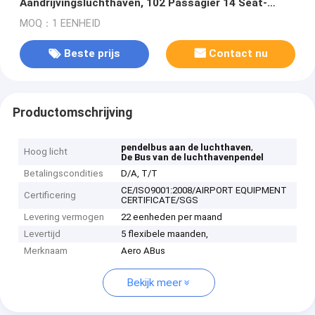
Aandrijvingsluchthaven, 102 Passagier 14 Seat-
Hellingsbus
MOQ：1 EENHEID
Beste prijs
Contact nu
Productomschrijving
,
pendelbus aan de luchthaven
Hoog licht
De Bus van de luchthavenpendel
Betalingscondities
D/A, T/T
CE/ISO9001:2008/AIRPORT EQUIPMENT
Certificering
CERTIFICATE/SGS
Levering vermogen
22 eenheden per maand
Levertijd
5 flexibele maanden,
Merknaam
Aero ABus
Bekijk meer