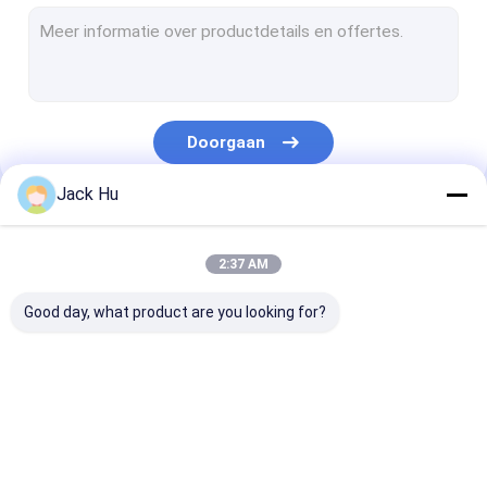
Gemotoriseerde Transportbandlader
slepentractor
Vrachtwagen voor de waterdienst
Doorgaan
Toiletservicewagen
Jack Hu
De Bus van de luchthavenpassagier
Onze Categorieën
Aerobus
2:37 AM
De Bus van de luchthavenoverdracht
Good day, what product are you looking for?
Het Materiaal van de Xinfaluchthaven
Lage Vloerbussen
De Bus van de
Cateringsvrachtwagen
Gemotoriseer
De Bus van de luchthavenpendel
luchthavenschort
Passagierstre