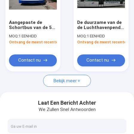
Fabrieksreis
Kwaliteitscontrole
Aangepaste de
De duurzame van de
Schortbus van de 51
de Luchthavenpendel
Contacteer ons
Passagiersluchthaven,
van Nice Bus van de
MOQ:
1 EENHEID
MOQ:
1 EENHEID
de Kleine het Draaien
de Bushelling met
Ontvang de meest recente Prijs
Ontvang de meest recente Prij
Bus van de
Regelbare Zetels
Nieuws
Straalluchthaven
Verzoek om een Citaat
Contact nu
Contact nu
Bekijk meer
De Bus van de luchthavenschort
Cateringsvrachtwagen
Laat Een Bericht Achter
We Zullen Snel Antwoorden
Gemotoriseerde Passagierstreden
Luchthaven Ambulift