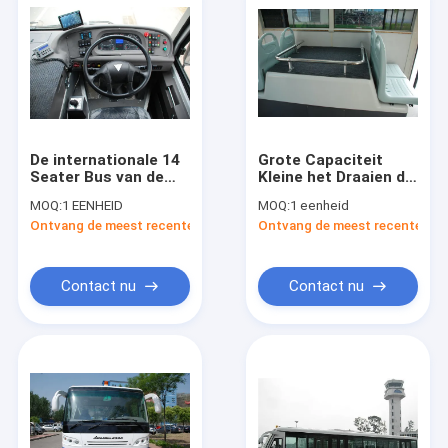
De internationale 14
Grote Capaciteit
Seater Bus van de
Kleine het Draaien de
Luchthavenpassagier
Schortbus van de
MOQ:
1 EENHEID
MOQ:
1 eenheid
met 190H52-Lood -
Straalluchthaven
Ontvang de meest recente Prijs
Ontvang de meest recente Prij
Zure Batterij
Contact nu
Contact nu
Huis
Producten
Ongeveer ons