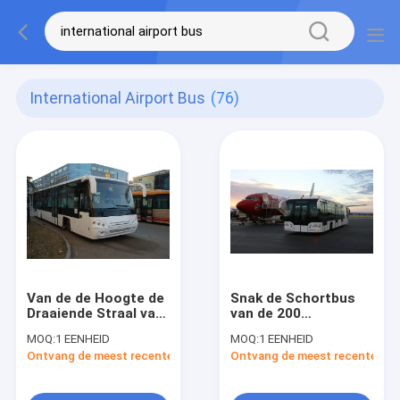
International Airport Bus
(76)
Van de de Hoogte de
Snak de Schortbus
Draaiende Straal van
van de 200
de hellingsbus Grote
Literluchthaven met
MOQ:
1 EENHEID
MOQ:
1 EENHEID
Capaciteit
190H52-Lood - Zure
Ontvang de meest recente Prijs
Ontvang de meest recente Prij
Aangepaste Hoogte -
Batterij
Duurzame kwaliteit