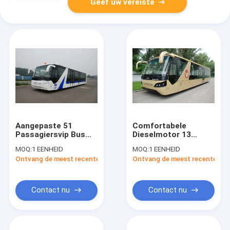
Geef uw vereiste
Aangepaste 51
Comfortabele
Passagiersvip Bus
Dieselmotor 13
10600mm×2700mm×3170mm
Seater-de Bus van de
MOQ:
1 EENHEID
MOQ:
1 EENHEID
van Aero van de
Luchthavenschort
Ontvang de meest recente Prijs
Ontvang de meest recente Prij
Luchthavenpendel
met
Aluminiumschort
Contact nu
Contact nu