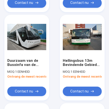
Contact nu
Contact nu
Duurzaam van de
Hellingsbus 13m
Busxinfa van de
Bevindende Gebied
Luchthavenpassagier
van de Hoge
MOQ:
1 EENHEID
MOQ:
1 EENHEID
de
Capaciteits het
Ontvang de meest recente Prijs
Ontvang de meest recente Prij
Luchthavenmateriaal
Grote Passagier
met Regelbare Zetels
Contact nu
Contact nu