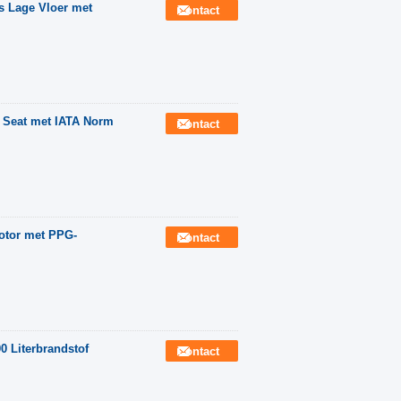
s Lage Vloer met
Contact
n Seat met IATA Norm
Contact
otor met PPG-
Contact
0 Literbrandstof
Contact