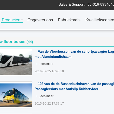
Sales & Support :
86-316-893464
Producten
Ongeveer ons
Fabrieksreis
Kwaliteitscontro
w floor buses
(44)
Van de Vloerbussen van de schortpassagier La
met Aluminiumlichaam
Lees meer
2016-07-25 16:45:18
102 van de de Bussenluchthaven van de passagi
Passagiersbus met Antislip Rubbervloer
Lees meer
2015-10-22 17:37:17