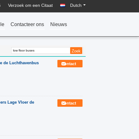
6
Verzoek om een Citaat
Dutch
le
Contacteer ons
Nieuws
ge de Luchthavenbus
Contact
ers Lage Vloer de
Contact