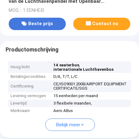
van de Luchthavenpendel met Openbaar
Adressysteem DC24V 240W
MOQ：1 EENHEID
Beste prijs
Contact nu
Productomschrijving
,
14 seaterbus
Hoog licht
internationale Luchthavenbus
Betalingscondities
D/A, T/T, L/C
CE/ISO9001:2008/AIRPORT EQUIPMENT
Certificering
CERTIFICATE/SGS
Levering vermogen
15 eenheden per maand
Levertijd
3 flexibele maanden,
Merknaam
Aero ABus
Bekijk meer