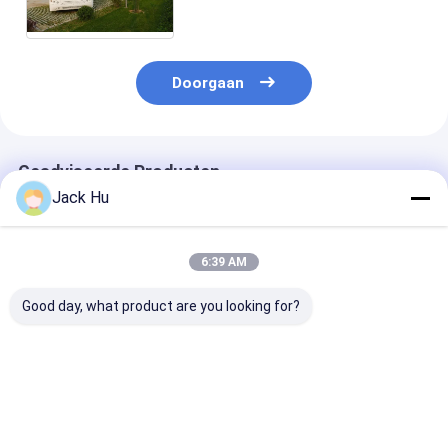
Openbaar Adressysteem
DC24V 240W
Doorgaan
Geadviseerde Producten
Jack Hu
6:39 AM
Good day, what product are you looking for?
Pendel 14 Seat 6 de
De antislip Lage Bus
VIP van de de 
Bussendieselmotor
van de de Busschort
van de
van de
van het Vloertarmac
Busluchthaven
Deurluchthaven voor
met IATA Norm
bus van de de
110
configuratiel
Beste prijs
Beste prijs
Beste pri
Passagierscapaciteit
customerized