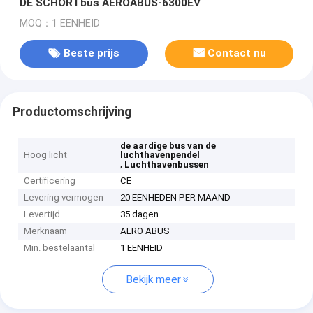
DE SCHORTbus AEROABUS-6300EV
MOQ：1 EENHEID
Beste prijs
Contact nu
Productomschrijving
de aardige bus van de
Hoog licht
luchthavenpendel
,
Luchthavenbussen
Certificering
CE
Levering vermogen
20 EENHEDEN PER MAAND
Levertijd
35 dagen
Merknaam
AERO ABUS
Min. bestelaantal
1 EENHEID
Bekijk meer