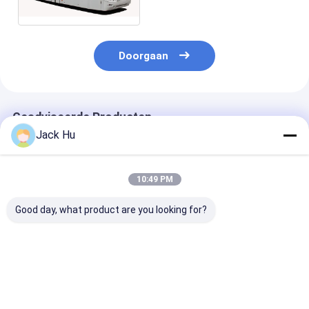
SCHORTbus AEROABUS-
6300EV
Doorgaan
Geadviseerde Producten
Jack Hu
10:49 PM
Good day, what product are you looking for?
Grote van de
De bus van de de
Kleine het Dra
Legeringsaero van de
luchthavenpendel
Straalvip van 
Capaciteits Lage
van Nice
Luchthavenov
Koolstof van de de
gelijkwaardig aan
van de
Busstad de
hoge de
Luchthavenpe
Beste prijs
Beste prijs
Beste pri
Luchthavenpendel
passagierscapaciteit
Bus 10*2.7m*