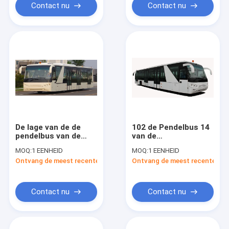
Contact nu
Contact nu
De lage van de de
102 de Pendelbus 14
pendelbus van de
van de
vloerluchthaven van
passagiersluchthaven
MOQ:
1 EENHEID
MOQ:
1 EENHEID
de de luxepassagier
Seater-Bus met
Ontvang de meest recente Prijs
Ontvang de meest recente Prij
Motor van de
190H52-Lood - Zure
buscummins
Batterij
Contact nu
Contact nu