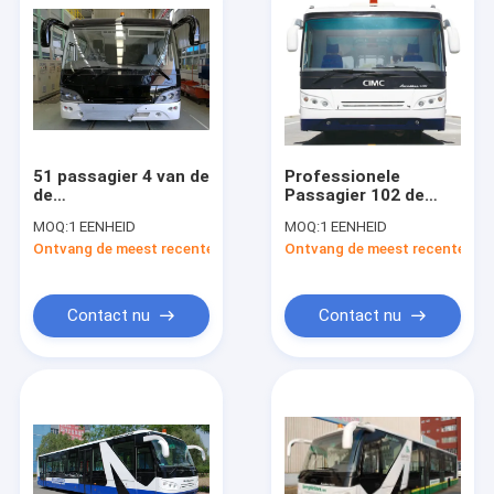
51 passagier 4 van de
Professionele
de
Passagier 102 de
Luchthavenlimousine
Passagiersbus van
MOQ:
1 EENHEID
MOQ:
1 EENHEID
van de
de 200
Ontvang de meest recente Prijs
Ontvang de meest recente Prij
Slagdieselmotor Bus
Literluchthaven met
4 deuren 2.7m
PPG-het Schilderen
breedte minibus
Contact nu
Contact nu
Huis
Producten
Ongeveer ons