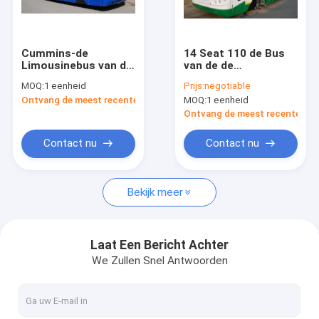
Fabrieksreis
Kwaliteitscontrole
Cummins-de
14 Seat 110 de Bus
Limousinebus van de
van de de
Contacteer ons
Motorluchthaven
Luchthavenschort
MOQ:
1 eenheid
Prijs:
negotiable
Gelijkwaardig aan
van de
Ontvang de meest recente Prijs
MOQ:
1 eenheid
Cobus 2700s
Passagierscapaciteit
Nieuws
Ontvang de meest recente Prij
Verzoek om een Citaat
Contact nu
Contact nu
Bekijk meer
De Bus van de luchthavenschort
Cateringsvrachtwagen
Laat Een Bericht Achter
We Zullen Snel Antwoorden
Gemotoriseerde Passagierstreden
Luchthaven Ambulift