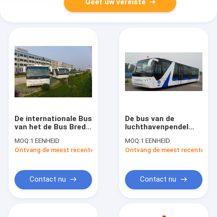
Geef uw vereiste
De internationale Bus
De bus van de
van het de Bus Brede
luchthavenpendel
Lichaam van de
met 110 passagiers
MOQ:
1 EENHEID
MOQ:
1 EENHEID
Luchthavenpendel
14 de motor van
Ontvang de meest recente Prijs
Ontvang de meest recente Prij
met Openbaar
zetelscummins
Adressysteem
DC24V 240W
Contact nu
Contact nu