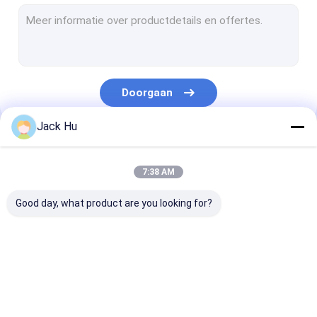
Gemotoriseerde Transportbandlader
slepentractor
Vrachtwagen voor de waterdienst
Doorgaan
Toiletservicewagen
Jack Hu
De Bus van de luchthavenpassagier
Onze Categorieën
Aerobus
7:38 AM
De Bus van de luchthavenoverdracht
Good day, what product are you looking for?
Het Materiaal van de Xinfaluchthaven
Lage Vloerbussen
De Bus van de
Cateringsvrachtwagen
Gemotoriseer
De Bus van de luchthavenpendel
luchthavenschort
Passagierstre