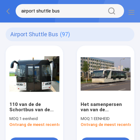
Airport Shuttle Bus
(97)
110 van de de
Het samenpersen
Schortbus van de
van van de
Pendelluchthaven
Luchthavenpendels
MOQ:
1 eenheid
MOQ:
1 EENHEID
Ruime Ingangen
van de Lichaamsluxe
Ontvang de meest recente Prijs
Ontvang de meest recente Prij
de Bus van Aero met
IATA Norm