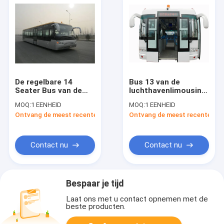
De regelbare 14
Bus 13 van de
Seater Bus van de
luchthavenlimousine
Luchthavenlimousine,
Seater-Bus met de
MOQ:
1 EENHEID
MOQ:
1 EENHEID
de Lage van het het
Airconditioning van
Ontvang de meest recente Prijs
Ontvang de meest recente Prij
Staallichaam van de
THERMOKING S30
Koolstoflegering Bus
van Aero
Contact nu
Contact nu
Bespaar je tijd
Laat ons met u contact opnemen met de
beste producten.