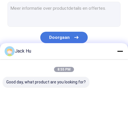
Gemotoriseerde Transportbandlader
slepentractor
Vrachtwagen voor de waterdienst
Doorgaan
Toiletservicewagen
Jack Hu
De Bus van de luchthavenpassagier
Onze Categorieën
Aerobus
8:55 PM
De Bus van de luchthavenoverdracht
Good day, what product are you looking for?
Het Materiaal van de Xinfaluchthaven
Lage Vloerbussen
De Bus van de
Cateringsvrachtwagen
Gemotoriseer
De Bus van de luchthavenpendel
luchthavenschort
Passagierstre