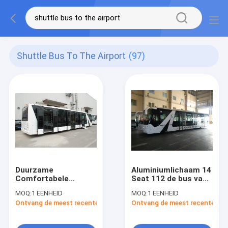
Shuttle Bus To The Airport
(97)
Duurzame
Aluminiumlichaam 14
Comfortabele
Seat 112 de bus van
Luchthavenbussen
de de
MOQ:
1 EENHEID
MOQ:
1 EENHEID
met 7100mm
luchthavenschort
Ontvang de meest recente Prijs
Ontvang de meest recente Prij
Wielbasis DC24V
van de
240W
passagierscapaciteit