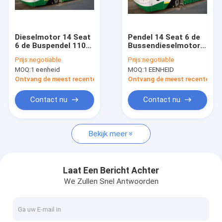
Fabrieksreis
Kwaliteitscontrole
Dieselmotor 14 Seat
Pendel 14 Seat 6 de
6 de Buspendel 110
Bussendieselmotor
Contacteer ons
van de
van de
Prijs:
negotiable
Prijs:
negotiable
Deurluchthaven
Deurluchthaven voor
MOQ:
1 eenheid
MOQ:
1 EENHEID
Passagierscapaciteit
110
Nieuws
Passagierscapaciteit
Ontvang de meest recente Prijs
Ontvang de meest recente Prij
Verzoek om een Citaat
Contact nu
Contact nu
Bekijk meer
De Bus van de luchthavenschort
Cateringsvrachtwagen
Laat Een Bericht Achter
We Zullen Snel Antwoorden
Gemotoriseerde Passagierstreden
Luchthaven Ambulift