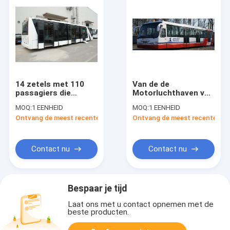
14 zetels met 110
Van de de
passagiers die
Motorluchthaven van
gebied voor de bus
CUMMINS van het
MOQ:
1 EENHEID
MOQ:
1 EENHEID
van de
legeringsstaal de
Ontvang de meest recente Prijs
Ontvang de meest recente Prij
luchthavenschort
Overdrachtbus met
bevinden zich
Regelbare Zetels
Contact nu
Contact nu
Bespaar je tijd
Laat ons met u contact opnemen met de
beste producten.