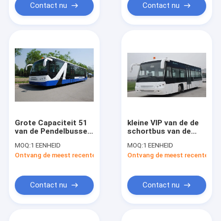
Contact nu
Contact nu
Grote Capaciteit 51
kleine VIP van de de
van de Pendelbussen
schortbus van de
van de
passagiersluchthaven
MOQ:
1 EENHEID
MOQ:
1 EENHEID
Passagiersluchthaven
decoratie 56
Ontvang de meest recente Prijs
Ontvang de meest recente Prij
de Bus van Aero met
passagiers die
IATA Norm
gebied bevinden zich
Contact nu
Contact nu