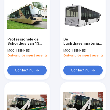
Professionele de
De
Schortbus van 13
Luchthavenmateriaal
Seat-
van Xinfa van
MOQ:
1 EENHEID
MOQ:
1 EENHEID
Luchthavenbussen
luchthavenbussen
Ontvang de meest recente Prijs
Ontvang de meest recente Prij
met Cummins-Motor
met de
Airconditioning van
THERMOKING S30
Contact nu
Contact nu
Huis
Producten
Ongeveer ons